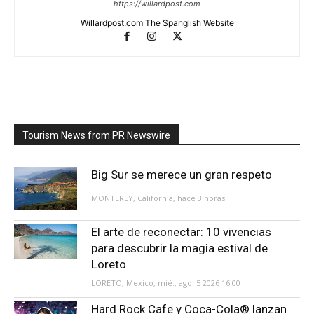
https://willardpost.com
Willardpost.com The Spanglish Website
Tourism News from PR Newswire
Big Sur se merece un gran respeto
MONTEREY, California, hace 3 horas
El arte de reconectar: 10 vivencias
para descubrir la magia estival de
Loreto
LORETO, Mexico, mié., ago. 5 2026 16:00
Hard Rock Cafe y Coca-Cola® lanzan