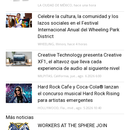
LA CIUDAD DE MÉXICO, hace una hora
Celebre la cultura, la comunidad y los
lazos sociales en el Festival
Internacional Anual del Wheeling Park
District
WHEELING, Illinois, hace 4 horas
Creative Technology presenta Creative
XF1, el altavoz que lleva cada
experiencia de audio al siguiente nivel
MILPITAS, California, jue., ago. 6 2026 6:00
Hard Rock Cafe y Coca-Cola® lanzan
el concurso musical Hard Rock Rising
para artistas emergentes
HOLLYWOOD, Fla., mié., ago. 5 2026 10:40
Más noticias
WORKERS AT THE SPHERE JOIN