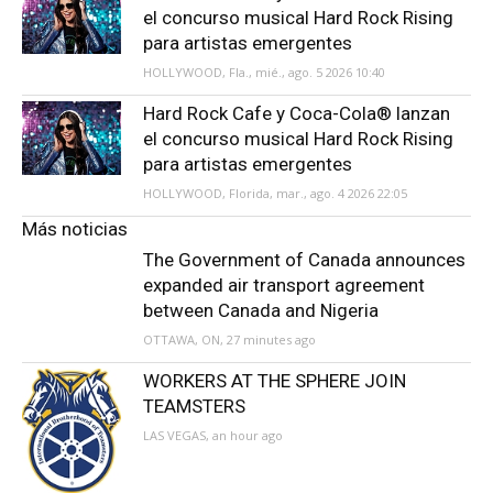
el concurso musical Hard Rock Rising
para artistas emergentes
HOLLYWOOD, Fla., mié., ago. 5 2026 10:40
Hard Rock Cafe y Coca-Cola® lanzan
el concurso musical Hard Rock Rising
para artistas emergentes
HOLLYWOOD, Florida, mar., ago. 4 2026 22:05
Más noticias
The Government of Canada announces
expanded air transport agreement
between Canada and Nigeria
OTTAWA, ON, 27 minutes ago
WORKERS AT THE SPHERE JOIN
TEAMSTERS
LAS VEGAS, an hour ago