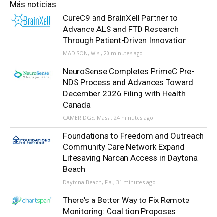
Más noticias
CureC9 and BrainXell Partner to
Advance ALS and FTD Research
Through Patient-Driven Innovation
MADISON, Wis., 20 minutes ago
NeuroSense Completes PrimeC Pre-
NDS Process and Advances Toward
December 2026 Filing with Health
Canada
CAMBRIDGE, Mass., 24 minutes ago
Foundations to Freedom and Outreach
Community Care Network Expand
Lifesaving Narcan Access in Daytona
Beach
Daytona Beach, Fla., 31 minutes ago
There's a Better Way to Fix Remote
Monitoring: Coalition Proposes