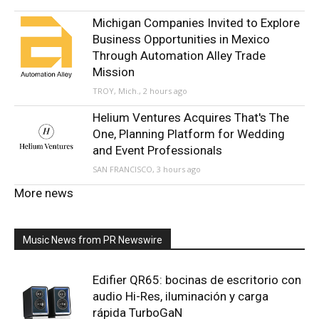
Michigan Companies Invited to Explore
Business Opportunities in Mexico
Through Automation Alley Trade
Mission
TROY, Mich., 2 hours ago
Helium Ventures Acquires That's The
One, Planning Platform for Wedding
and Event Professionals
SAN FRANCISCO, 3 hours ago
More news
Music News from PR Newswire
Edifier QR65: bocinas de escritorio con
audio Hi-Res, iluminación y carga
rápida TurboGaN