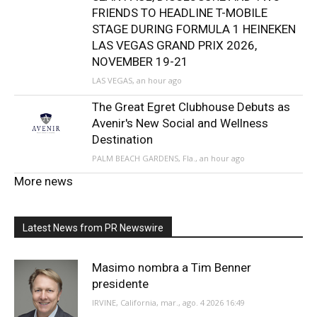
FRIENDS TO HEADLINE T-MOBILE
STAGE DURING FORMULA 1 HEINEKEN
LAS VEGAS GRAND PRIX 2026,
NOVEMBER 19-21
LAS VEGAS, an hour ago
The Great Egret Clubhouse Debuts as
Avenir's New Social and Wellness
Destination
PALM BEACH GARDENS, Fla., an hour ago
More news
Latest News from PR Newswire
Masimo nombra a Tim Benner
presidente
IRVINE, California, mar., ago. 4 2026 16:49