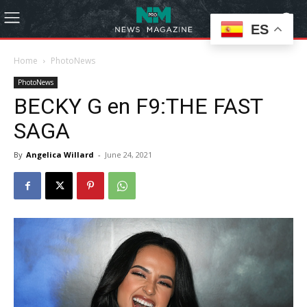
ES
Home
PhotoNews
PhotoNews
BECKY G en F9:THE FAST
SAGA
By
Angelica Willard
-
June 24, 2021