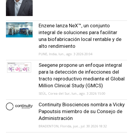
Enzene lanza NeX™, un conjunto
integral de soluciones para facilitar
una biofabricación local rentable y de
alto rendimiento
PUNE, India, lun., ago. 3 2026 20:04
Seegene propone un enfoque integral
para la detección de infecciones del
tracto reproductivo mediante el Global
Million Clinical Study (GMCS)
SEÚL, Corea del Sur, lun., ago. 3 2026 15:00
Continuity Biosciences nombra a Vicky
Papoutsis miembro de su Consejo de
Administración
BRADENTON, Florida, jue., jul. 30 2026 18:32