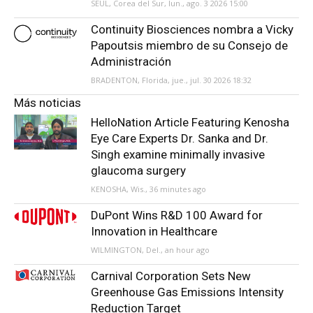
SEÚL, Corea del Sur, lun., ago. 3 2026 15:00
Continuity Biosciences nombra a Vicky
Papoutsis miembro de su Consejo de
Administración
BRADENTON, Florida, jue., jul. 30 2026 18:32
Más noticias
HelloNation Article Featuring Kenosha
Eye Care Experts Dr. Sanka and Dr.
Singh examine minimally invasive
glaucoma surgery
KENOSHA, Wis., 36 minutes ago
DuPont Wins R&D 100 Award for
Innovation in Healthcare
WILMINGTON, Del., an hour ago
Carnival Corporation Sets New
Greenhouse Gas Emissions Intensity
Reduction Target