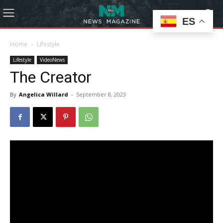
ES
Home
Lifestyle
Lifestyle
VideoNews
The Creator
By
Angelica Willard
-
September 8, 2023