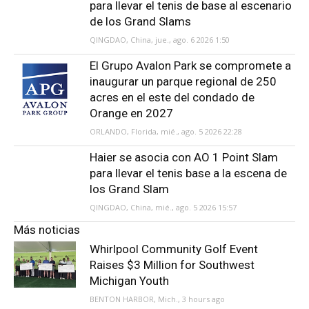
para llevar el tenis de base al escenario
de los Grand Slams
QINGDAO, China, jue., ago. 6 2026 1:50
El Grupo Avalon Park se compromete a
inaugurar un parque regional de 250
acres en el este del condado de
Orange en 2027
ORLANDO, Florida, mié., ago. 5 2026 22:28
Haier se asocia con AO 1 Point Slam
para llevar el tenis base a la escena de
los Grand Slam
QINGDAO, China, mié., ago. 5 2026 15:57
Más noticias
Whirlpool Community Golf Event
Raises $3 Million for Southwest
Michigan Youth
BENTON HARBOR, Mich., 3 hours ago