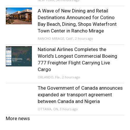
A Wave of New Dining and Retail
Destinations Announced for Cotino
Bay Beach, Dining, Shops Waterfront
Town Center in Rancho Mirage
RANCHO MIRAGE, Calif., 2 hours ago
National Airlines Completes the
World's Longest Commercial Boeing
777 Freighter Flight Carrying Live
Cargo
ORLANDO, Fla., 2 hours ago
The Government of Canada announces
expanded air transport agreement
between Canada and Nigeria
OTTAWA, ON, 3 hours ago
More news