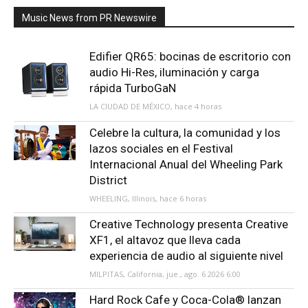
Music News from PR Newswire
Edifier QR65: bocinas de escritorio con
audio Hi-Res, iluminación y carga
rápida TurboGaN
LA CIUDAD DE MÉXICO, hace 4 horas
Celebre la cultura, la comunidad y los
lazos sociales en el Festival
Internacional Anual del Wheeling Park
District
WHEELING, Illinois, hace 6 horas
Creative Technology presenta Creative
XF1, el altavoz que lleva cada
experiencia de audio al siguiente nivel
MILPITAS, California, jue., ago. 6 2026 6:00
Hard Rock Cafe y Coca-Cola® lanzan