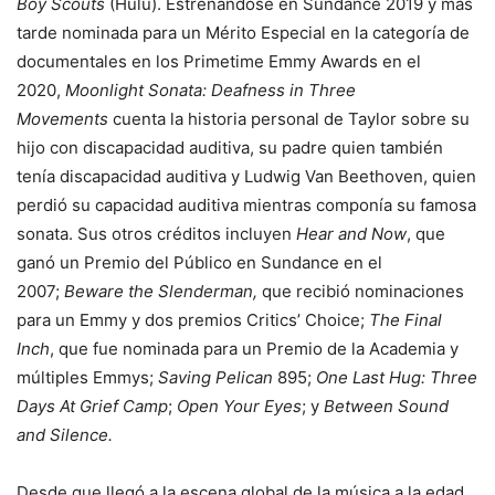
Boy Scouts
(Hulu). Estrenándose en Sundance 2019 y más
tarde nominada para un Mérito Especial en la categoría de
documentales en los Primetime Emmy Awards en el
2020,
Moonlight Sonata: Deafness in Three
Movements
cuenta la historia personal de Taylor sobre su
hijo con discapacidad auditiva, su padre quien también
tenía discapacidad auditiva y Ludwig Van Beethoven, quien
perdió su capacidad auditiva mientras componía su famosa
sonata. Sus otros créditos incluyen
Hear and Now
, que
ganó un Premio del Público en Sundance en el
2007;
Beware the Slenderman,
que recibió nominaciones
para un Emmy y dos premios Critics’ Choice;
The Final
Inch
, que fue nominada para un Premio de la Academia y
múltiples Emmys;
Saving Pelican
895;
One Last Hug: Three
Days At Grief Camp
;
Open Your Eyes
; y
Between Sound
and Silence.
Desde que llegó a la escena global de la música a la edad