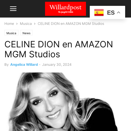
ES
Home
Musica
CELINE DION en AMAZON MGM Studios
Musica
News
CELINE DION en AMAZON
MGM Studios
By
Angelica Willard
-
January 30, 2024