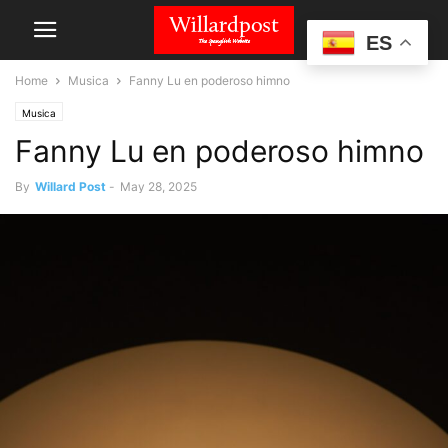
ES
Home
Musica
Fanny Lu en poderoso himno
Musica
Fanny Lu en poderoso himno
By
Willard Post
-
May 28, 2025