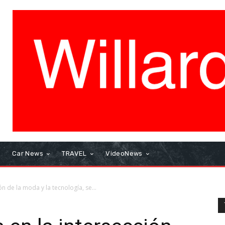
Car News
TRAVEL
VideoNews
n de la moda y la tecnología, se...