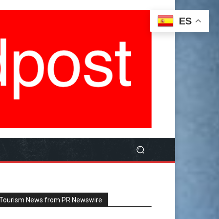
ES
Tourism News from PR Newswire