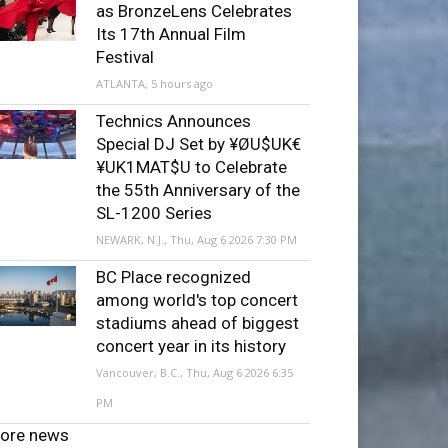
as BronzeLens Celebrates
Its 17th Annual Film
Festival
ATLANTA, 5 hours ago
Technics Announces
Special DJ Set by ¥ØU$UK€
¥UK1MAT$U to Celebrate
the 55th Anniversary of the
SL-1200 Series
NEWARK, N.J., Thu, Aug 6 2026 7:30 PM
BC Place recognized
among world's top concert
stadiums ahead of biggest
concert year in its history
Vancouver, B.C., Thu, Aug 6 2026 6:35
PM
ore news