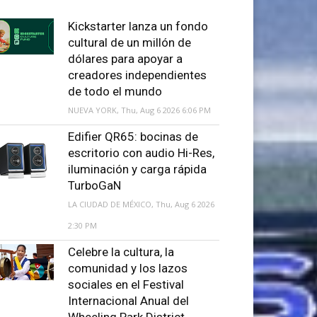
Kickstarter lanza un fondo
cultural de un millón de
dólares para apoyar a
creadores independientes
de todo el mundo
NUEVA YORK, Thu, Aug 6 2026 6:06 PM
Edifier QR65: bocinas de
escritorio con audio Hi-Res,
iluminación y carga rápida
TurboGaN
LA CIUDAD DE MÉXICO, Thu, Aug 6 2026
2:30 PM
Celebre la cultura, la
comunidad y los lazos
sociales en el Festival
Internacional Anual del
Wheeling Park District