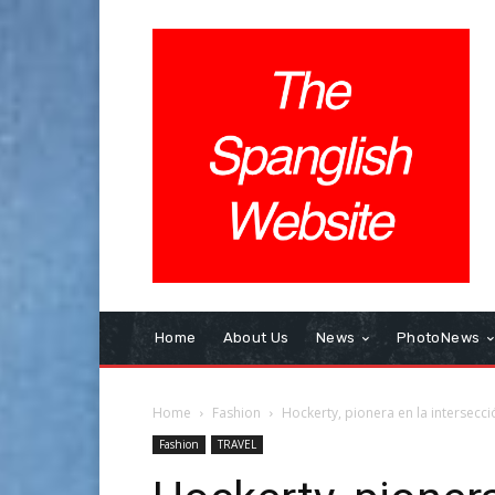
Home
About Us
News
PhotoNews
Home
Fashion
Hockerty, pionera en la intersecció
Fashion
TRAVEL