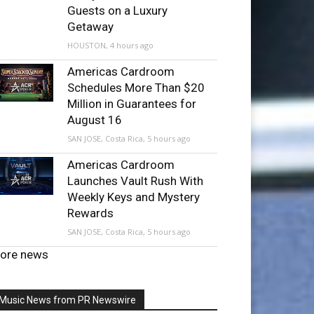
Guests on a Luxury
Getaway
HOUSTON, 4 hours ago
Americas Cardroom
Schedules More Than $20
Million in Guarantees for
August 16
SAN JOSE, Costa Rica, 5 hours ago
Americas Cardroom
Launches Vault Rush With
Weekly Keys and Mystery
Rewards
SAN JOSE, Costa Rica, 5 hours ago
ore news
Music News from PR Newswire