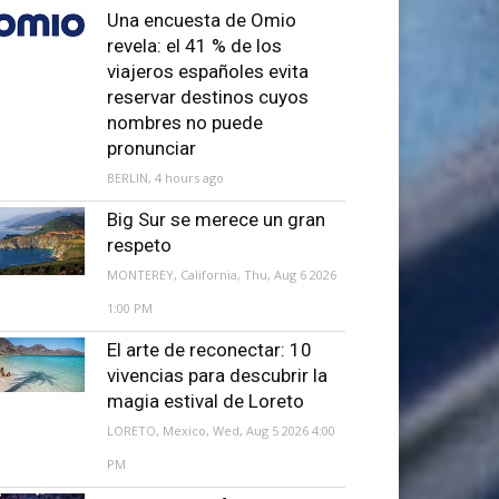
Una encuesta de Omio
revela: el 41 % de los
viajeros españoles evita
reservar destinos cuyos
nombres no puede
pronunciar
BERLIN, 4 hours ago
Big Sur se merece un gran
respeto
MONTEREY, California, Thu, Aug 6 2026
1:00 PM
El arte de reconectar: 10
vivencias para descubrir la
magia estival de Loreto
LORETO, Mexico, Wed, Aug 5 2026 4:00
PM