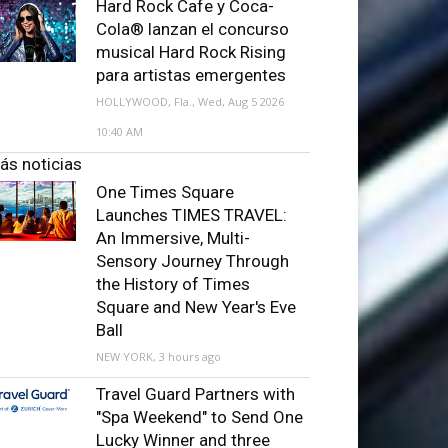
Hard Rock Cafe y Coca-
Cola® lanzan el concurso
musical Hard Rock Rising
para artistas emergentes
HOLLYWOOD, Fla., Wed, Aug 5 2026
10:40 AM
ás noticias
One Times Square
Launches TIMES TRAVEL:
An Immersive, Multi-
Sensory Journey Through
the History of Times
Square and New Year's Eve
Ball
NEW YORK, 3 hours ago
Travel Guard Partners with
"Spa Weekend" to Send One
Lucky Winner and three