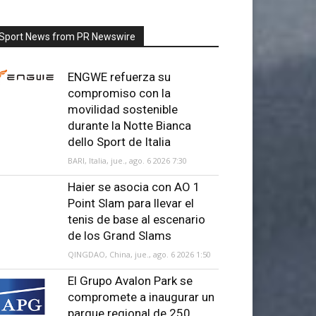
Sport News from PR Newswire
ENGWE refuerza su
compromiso con la
movilidad sostenible
durante la Notte Bianca
dello Sport de Italia
BARI, Italia, jue., ago. 6 2026 7:30
Haier se asocia con AO 1
Point Slam para llevar el
tenis de base al escenario
de los Grand Slams
QINGDAO, China, jue., ago. 6 2026 1:50
El Grupo Avalon Park se
compromete a inaugurar un
parque regional de 250