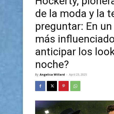
Hockerty, pionera
de la moda y la t
preguntar: En u
más influenciado
anticipar los loo
noche?
By
Angelica Willard
-
April 23, 2025