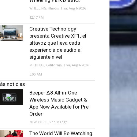
WHEELING, Illinois, Thu, Aug 6 2026
12:17 PM
Creative Technology
presenta Creative XF1, el
altavoz que lleva cada
experiencia de audio al
siguiente nivel
MILPITAS, California, Thu, Aug 6 2026
6:00 AM
ás noticias
Beeper Δ8 All-in-One
Wireless Music Gadget &
App Now Available for Pre-
Order
NEW YORK, 5 hours ago
The World Will Be Watching