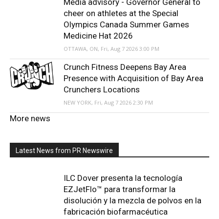
Media advisory - Governor General to
cheer on athletes at the Special
Olympics Canada Summer Games
Medicine Hat 2026
OTTAWA, ON, Fri, Aug 7 2026 3:00 PM
Crunch Fitness Deepens Bay Area
Presence with Acquisition of Bay Area
Crunchers Locations
NEW YORK, Fri, Aug 7 2026 2:30 PM
More news
Latest News from PR Newswire
ILC Dover presenta la tecnología
EZJetFlo™ para transformar la
disolución y la mezcla de polvos en la
fabricación biofarmacéutica