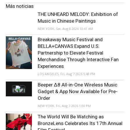
Más noticias
THE UNHEARD MELODY: Exhibition of
Music in Chinese Paintings
NEW YORK, Sat, Aug 8 2026 10:41 AM
Breakaway Music Festival and
BELLA+CANVAS Expand U.S.
Partnership to Elevate Festival
Merchandise Through Interactive Fan
Experiences
LOS ANGELES, Fri, Aug 7 2026 5:48 PM
Beeper Δ8 All-in-One Wireless Music
Gadget & App Now Available for Pre-
Order
NEW YORK, Fri, Aug 7 2026 1:00 PM
The World Will Be Watching as
BronzeLens Celebrates Its 17th Annual
Film Festival