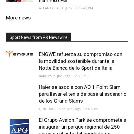
ATLANTA, Fri, Aug 7 2026 12:45 PM
More news
Sport News from PR Newswire
ENGWE refuerza su compromiso con
la movilidad sostenible durante la
Notte Bianca dello Sport de Italia
BARI, Italia, jue., ago. 6 2026 7:30
Haier se asocia con AO 1 Point Slam
para llevar el tenis de base al escenario
de los Grand Slams
QINGDAO, China, jue., ago. 6 2026 1:50
El Grupo Avalon Park se compromete a
inaugurar un parque regional de 250
acres en el este del condado de