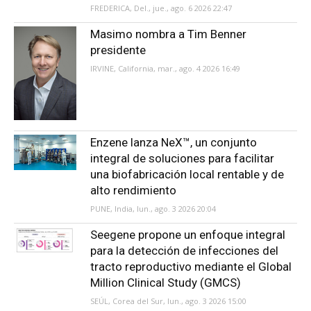
FREDERICA, Del., jue., ago. 6 2026 22:47
Masimo nombra a Tim Benner
presidente
IRVINE, California, mar., ago. 4 2026 16:49
Enzene lanza NeX™, un conjunto
integral de soluciones para facilitar
una biofabricación local rentable y de
alto rendimiento
PUNE, India, lun., ago. 3 2026 20:04
Seegene propone un enfoque integral
para la detección de infecciones del
tracto reproductivo mediante el Global
Million Clinical Study (GMCS)
SEÚL, Corea del Sur, lun., ago. 3 2026 15:00