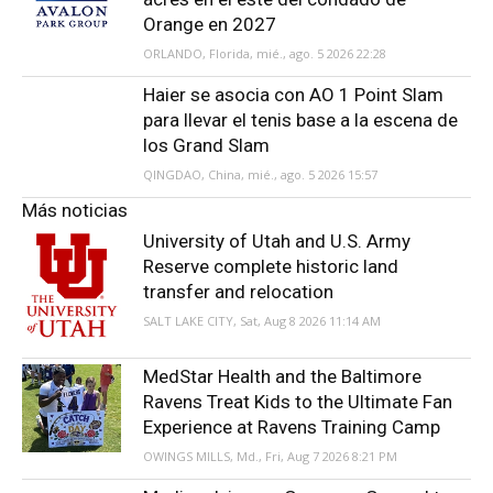
Orange en 2027
ORLANDO, Florida, mié., ago. 5 2026 22:28
Haier se asocia con AO 1 Point Slam
para llevar el tenis base a la escena de
los Grand Slam
QINGDAO, China, mié., ago. 5 2026 15:57
Más noticias
University of Utah and U.S. Army
Reserve complete historic land
transfer and relocation
SALT LAKE CITY, Sat, Aug 8 2026 11:14 AM
MedStar Health and the Baltimore
Ravens Treat Kids to the Ultimate Fan
Experience at Ravens Training Camp
OWINGS MILLS, Md., Fri, Aug 7 2026 8:21 PM