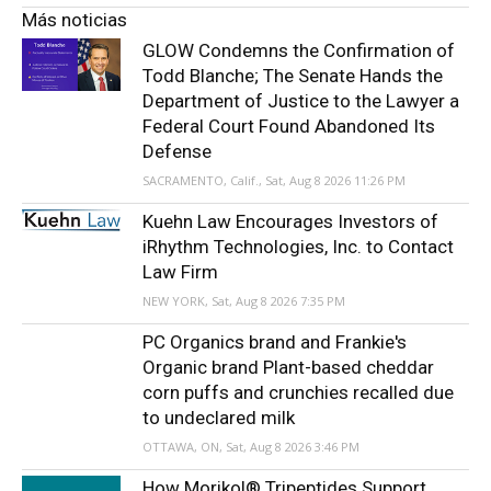
Más noticias
GLOW Condemns the Confirmation of
Todd Blanche; The Senate Hands the
Department of Justice to the Lawyer a
Federal Court Found Abandoned Its
Defense
SACRAMENTO, Calif., Sat, Aug 8 2026 11:26 PM
Kuehn Law Encourages Investors of
iRhythm Technologies, Inc. to Contact
Law Firm
NEW YORK, Sat, Aug 8 2026 7:35 PM
PC Organics brand and Frankie's
Organic brand Plant-based cheddar
corn puffs and crunchies recalled due
to undeclared milk
OTTAWA, ON, Sat, Aug 8 2026 3:46 PM
How Morikol® Tripeptides Support