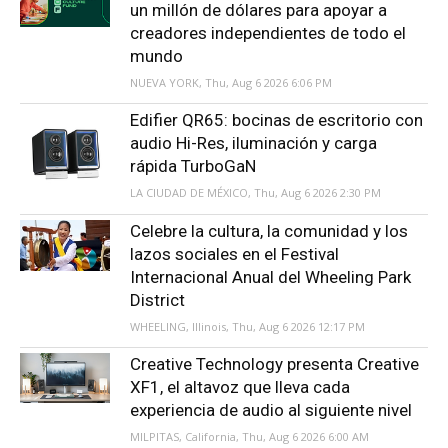
un millón de dólares para apoyar a
creadores independientes de todo el
mundo
NUEVA YORK, Thu, Aug 6 2026 6:06 PM
Edifier QR65: bocinas de escritorio con
audio Hi-Res, iluminación y carga
rápida TurboGaN
LA CIUDAD DE MÉXICO, Thu, Aug 6 2026 2:30 PM
Celebre la cultura, la comunidad y los
lazos sociales en el Festival
Internacional Anual del Wheeling Park
District
WHEELING, Illinois, Thu, Aug 6 2026 12:17 PM
Creative Technology presenta Creative
XF1, el altavoz que lleva cada
experiencia de audio al siguiente nivel
MILPITAS, California, Thu, Aug 6 2026 6:00 AM