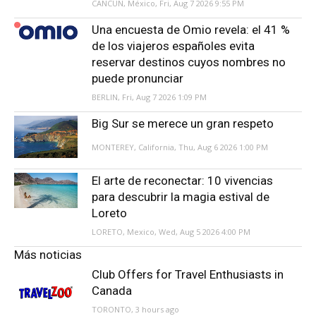
CANCÚN, México, Fri, Aug 7 2026 9:55 PM
Una encuesta de Omio revela: el 41 %
de los viajeros españoles evita
reservar destinos cuyos nombres no
puede pronunciar
BERLIN, Fri, Aug 7 2026 1:09 PM
Big Sur se merece un gran respeto
MONTEREY, California, Thu, Aug 6 2026 1:00 PM
El arte de reconectar: 10 vivencias
para descubrir la magia estival de
Loreto
LORETO, Mexico, Wed, Aug 5 2026 4:00 PM
Más noticias
Club Offers for Travel Enthusiasts in
Canada
TORONTO, 3 hours ago