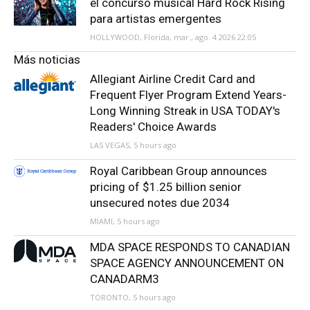
el concurso musical Hard Rock Rising
para artistas emergentes
HOLLYWOOD, Florida, mar., ago. 4 2026 22:05
Más noticias
Allegiant Airline Credit Card and
Frequent Flyer Program Extend Years-
Long Winning Streak in USA TODAY's
Readers' Choice Awards
LAS VEGAS, 5 hours ago
Royal Caribbean Group announces
pricing of $1.25 billion senior
unsecured notes due 2034
MIAMI, 5 hours ago
MDA SPACE RESPONDS TO CANADIAN
SPACE AGENCY ANNOUNCEMENT ON
CANADARM3
TORONTO, 5 hours ago