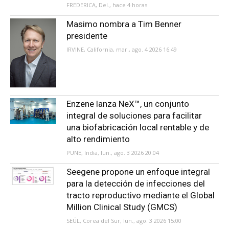
FREDERICA, Del., hace 4 horas
Masimo nombra a Tim Benner
presidente
IRVINE, California, mar., ago. 4 2026 16:49
Enzene lanza NeX™, un conjunto
integral de soluciones para facilitar
una biofabricación local rentable y de
alto rendimiento
PUNE, India, lun., ago. 3 2026 20:04
Seegene propone un enfoque integral
para la detección de infecciones del
tracto reproductivo mediante el Global
Million Clinical Study (GMCS)
SEÚL, Corea del Sur, lun., ago. 3 2026 15:00