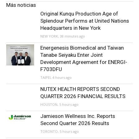
Más noticias
Original Kunqu Production Age of
Splendour Performs at United Nations
Headquarters in New York
NEW YORK, 38 minutes ago
Energenesis Biomedical and Taiwan
Tanabe Seiyaku Enter Joint
Development Agreement for ENERGI-
F703DFU
TAIPEI, 4 hours ago
NUTEX HEALTH REPORTS SECOND
QUARTER 2026 FINANCIAL RESULTS
HOUSTON, 5 hours ago
Jamieson Wellness Inc. Reports
Second Quarter 2026 Results
TORONTO, 5 hours ago