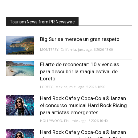
Tourism News from PR Newswire
Big Sur se merece un gran respeto
MONTEREY, California, jue., ago. 6 2026 13:00
El arte de reconectar: 10 vivencias
para descubrir la magia estival de
Loreto
LORETO, Mexico, mié., ago. 5 2026 16:00
Hard Rock Cafe y Coca-Cola® lanzan
el concurso musical Hard Rock Rising
para artistas emergentes
HOLLYWOOD, Fla., mié., ago. 5 2026 10:40
Hard Rock Cafe y Coca-Cola® lanzan