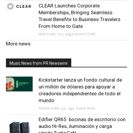
CLEAR Launches Corporate
Memberships, Bringing Seamless
Travel Benefits to Business Travelers
From Home to Gate
NEW YORK, Thu, Aug 6 2026 8:15 PM
More news
Music News from PR Newswire
Kickstarter lanza un fondo cultural de
un millón de dólares para apoyar a
creadores independientes de todo el
mundo
NUEVA YORK, jue., ago. 6 2026 18:06
Edifier QR65: bocinas de escritorio con
audio Hi-Res, iluminación y carga
rápida TurboGaN