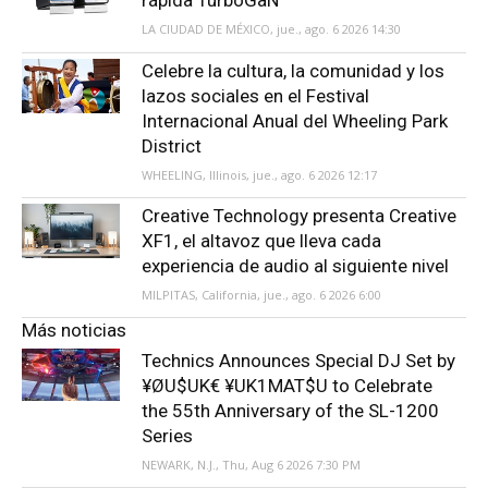
LA CIUDAD DE MÉXICO, jue., ago. 6 2026 14:30
Celebre la cultura, la comunidad y los
lazos sociales en el Festival
Internacional Anual del Wheeling Park
District
WHEELING, Illinois, jue., ago. 6 2026 12:17
Creative Technology presenta Creative
XF1, el altavoz que lleva cada
experiencia de audio al siguiente nivel
MILPITAS, California, jue., ago. 6 2026 6:00
Más noticias
Technics Announces Special DJ Set by
¥ØU$UK€ ¥UK1MAT$U to Celebrate
the 55th Anniversary of the SL-1200
Series
NEWARK, N.J., Thu, Aug 6 2026 7:30 PM