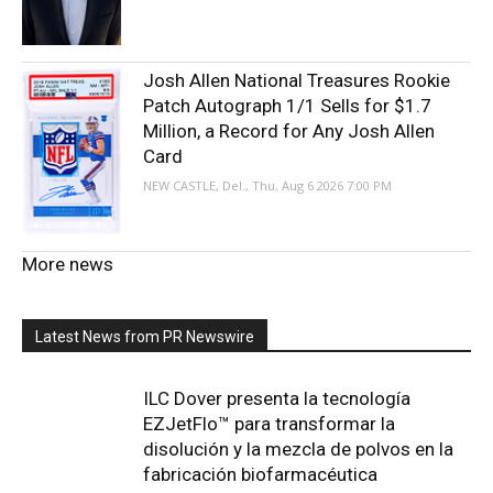
Josh Allen National Treasures Rookie
Patch Autograph 1/1 Sells for $1.7
Million, a Record for Any Josh Allen
Card
NEW CASTLE, Del., Thu, Aug 6 2026 7:00 PM
More news
Latest News from PR Newswire
ILC Dover presenta la tecnología
EZJetFlo™ para transformar la
disolución y la mezcla de polvos en la
fabricación biofarmacéutica