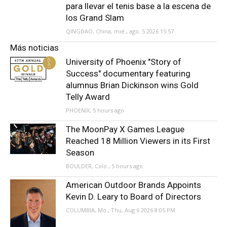
para llevar el tenis base a la escena de
los Grand Slam
QINGDAO, China, mié., ago. 5 2026 15:57
Más noticias
University of Phoenix "Story of
Success" documentary featuring
alumnus Brian Dickinson wins Gold
Telly Award
PHOENIX, 5 hours ago
The MoonPay X Games League
Reached 18 Million Viewers in its First
Season
BOULDER, Colo., 5 hours ago
American Outdoor Brands Appoints
Kevin D. Leary to Board of Directors
COLUMBIA, Mo., Thu, Aug 6 2026 8:05 PM