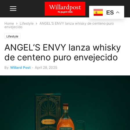
ES
Home
Lifestyle
ANGEL’S ENVY lanza whisky de centeno puro
envejecido
Lifestyle
ANGEL’S ENVY lanza whisky
de centeno puro envejecido
By
Willard Post
-
April 28, 2025